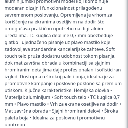
aluminijumski promotivni model koji kombinuje
moderan dizajn i funkcionalnost prilagođenu
savremenom poslovanju. Opremljena je vrhom za
korišćenje na ekranima osetljivim na dodir, što
omogućava praktičnu upotrebu na digitalnim
uređajima. TC kuglica debljine 0,7 mm obezbeđuje
glatko i ujednačeno pisanje uz plavo mastilo koje
zadovoljava standardne kancelarijske zahteve. Soft
touch telo pruža dodatnu udobnost tokom pisanja,
dok mat završna obrada u kombinaciji sa sjajnim
hromiranim detaljima daje profesionalan i sofisticiran
izgled. Dostupna u širokoj paleti boja, idealna je za
promotivne kampanje i poslovne poklone sa premium
utiskom. Ključne karakteristike: Hemijska olovka •
Materijal: aluminijum • Soft touch telo • TC kuglica 0,7
mm • Plavo mastilo • Vrh za ekrane osetljive na dodir •
Mat završna obrada • Sjajni hromirani delovi • Široka
paleta boja • Idealna za poslovnu i promotivnu
upotrebu