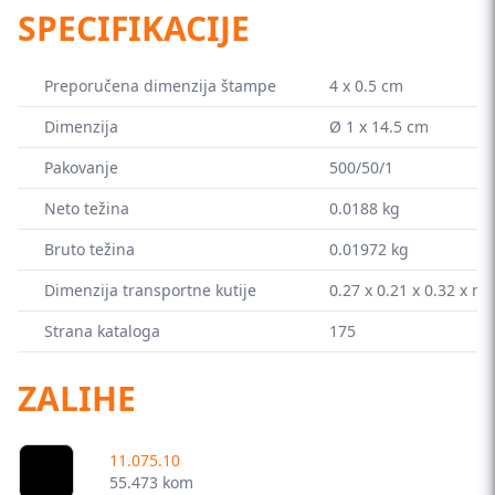
SPECIFIKACIJE
Preporučena dimenzija štampe
4 x 0.5 cm
Dimenzija
Ø 1 x 14.5 cm
Pakovanje
500/50/1
Neto težina
0.0188 kg
Bruto težina
0.01972 kg
Dimenzija transportne kutije
0.27 x 0.21 x 0.32 x m
Strana kataloga
175
ZALIHE
11.075.10
55.473 kom