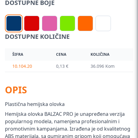
DOSTUPNE BOJE
DOSTUPNE KOLIČINE
ŠIFRA
CENA
KOLIČINA
10.104.20
0,13 €
36.096 Kom
OPIS
Plastična hemijska olovka
Hemijska olovka BALZAC PRO je unapređena verzija
popularnog modela, namenjena profesionalnim i
promotivnim kampanjama. Izrađena je od kvalitetnog
ABS materijala, sa gumiranim gripom koji omogućava