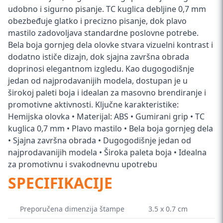
udobno i sigurno pisanje. TC kuglica debljine 0,7 mm
obezbeđuje glatko i precizno pisanje, dok plavo
mastilo zadovoljava standardne poslovne potrebe.
Bela boja gornjeg dela olovke stvara vizuelni kontrast i
dodatno ističe dizajn, dok sjajna završna obrada
doprinosi elegantnom izgledu. Kao dugogodišnje
jedan od najprodavanijih modela, dostupan je u
širokoj paleti boja i idealan za masovno brendiranje i
promotivne aktivnosti. Ključne karakteristike:
Hemijska olovka • Materijal: ABS • Gumirani grip • TC
kuglica 0,7 mm • Plavo mastilo • Bela boja gornjeg dela
• Sjajna završna obrada • Dugogodišnje jedan od
najprodavanijih modela • Široka paleta boja • Idealna
za promotivnu i svakodnevnu upotrebu
SPECIFIKACIJE
Preporučena dimenzija štampe
3.5 x 0.7 cm