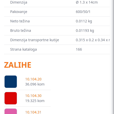
Dimenzija
Ø 1.3 x 14cm
Pakovanje
600/50/1
Neto težina
0.0112 kg
Bruto težina
0.01193 kg
Dimenzija transportne kutije
0.315 x 0.2 x 0.34 x m
Strana kataloga
166
ZALIHE
10.104.20
36.096 kom
10.104.30
19.325 kom
10.104.31