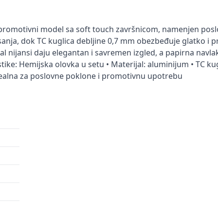
romotivni model sa soft touch završnicom, namenjen poslov
ja, dok TC kuglica debljine 0,7 mm obezbeđuje glatko i pre
al nijansi daju elegantan i savremen izgled, a papirna navl
e: Hemijska olovka u setu • Materijal: aluminijum • TC kugli
dealna za poslovne poklone i promotivnu upotrebu