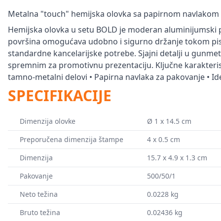
Metalna "touch" hemijska olovka sa papirnom navlakom
Hemijska olovka u setu BOLD je moderan aluminijumski p
površina omogućava udobno i sigurno držanje tokom pisan
standardne kancelarijske potrebe. Sjajni detalji u gunmet
spremnim za promotivnu prezentaciju. Ključne karakteristik
tamno-metalni delovi • Papirna navlaka za pakovanje • I
SPECIFIKACIJE
Dimenzija olovke
Ø 1 x 14.5 cm
Preporučena dimenzija štampe
4 x 0.5 cm
Dimenzija
15.7 x 4.9 x 1.3 cm
Pakovanje
500/50/1
Neto težina
0.0228 kg
Bruto težina
0.02436 kg