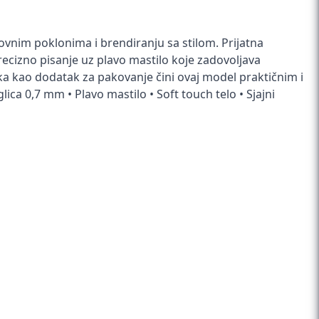
nim poklonima i brendiranju sa stilom. Prijatna
cizno pisanje uz plavo mastilo koje zadovoljava
aka kao dodatak za pakovanje čini ovaj model praktičnim i
ca 0,7 mm • Plavo mastilo • Soft touch telo • Sjajni