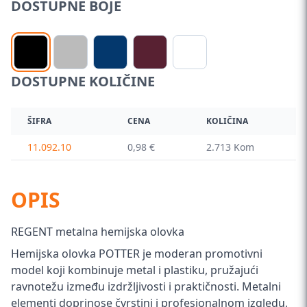
DOSTUPNE BOJE
DOSTUPNE KOLIČINE
ŠIFRA
CENA
KOLIČINA
11.092.10
0,98 €
2.713 Kom
OPIS
REGENT metalna hemijska olovka
Hemijska olovka POTTER je moderan promotivni
model koji kombinuje metal i plastiku, pružajući
ravnotežu između izdržljivosti i praktičnosti. Metalni
elementi doprinose čvrstini i profesionalnom izgledu,