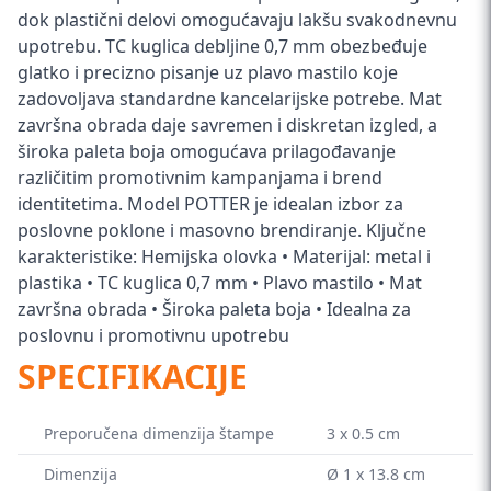
dok plastični delovi omogućavaju lakšu svakodnevnu
upotrebu. TC kuglica debljine 0,7 mm obezbeđuje
glatko i precizno pisanje uz plavo mastilo koje
zadovoljava standardne kancelarijske potrebe. Mat
završna obrada daje savremen i diskretan izgled, a
široka paleta boja omogućava prilagođavanje
različitim promotivnim kampanjama i brend
identitetima. Model POTTER je idealan izbor za
poslovne poklone i masovno brendiranje. Ključne
karakteristike: Hemijska olovka • Materijal: metal i
plastika • TC kuglica 0,7 mm • Plavo mastilo • Mat
završna obrada • Široka paleta boja • Idealna za
poslovnu i promotivnu upotrebu
SPECIFIKACIJE
Preporučena dimenzija štampe
3 x 0.5 cm
Dimenzija
Ø 1 x 13.8 cm