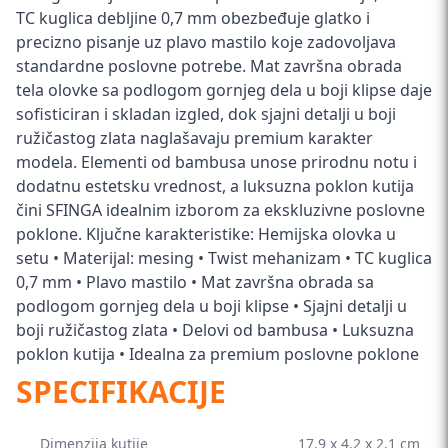
TC kuglica debljine 0,7 mm obezbeđuje glatko i
precizno pisanje uz plavo mastilo koje zadovoljava
standardne poslovne potrebe. Mat završna obrada
tela olovke sa podlogom gornjeg dela u boji klipse daje
sofisticiran i skladan izgled, dok sjajni detalji u boji
ružičastog zlata naglašavaju premium karakter
modela. Elementi od bambusa unose prirodnu notu i
dodatnu estetsku vrednost, a luksuzna poklon kutija
čini SFINGA idealnim izborom za ekskluzivne poslovne
poklone. Ključne karakteristike: Hemijska olovka u
setu • Materijal: mesing • Twist mehanizam • TC kuglica
0,7 mm • Plavo mastilo • Mat završna obrada sa
podlogom gornjeg dela u boji klipse • Sjajni detalji u
boji ružičastog zlata • Delovi od bambusa • Luksuzna
poklon kutija • Idealna za premium poslovne poklone
SPECIFIKACIJE
Dimenzija kutije
17.9 x 4.2 x 2.1 cm