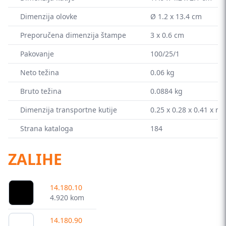
Dimenzija olovke
Ø 1.2 x 13.4 cm
Preporučena dimenzija štampe
3 x 0.6 cm
Pakovanje
100/25/1
Neto težina
0.06 kg
Bruto težina
0.0884 kg
Dimenzija transportne kutije
0.25 x 0.28 x 0.41 x m
Strana kataloga
184
ZALIHE
14.180.10
4.920 kom
14.180.90