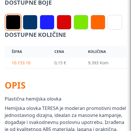
DOSTUPNE BOJE
DOSTUPNE KOLIČINE
ŠIFRA
CENA
KOLIČINA
10.153.10
0,15 €
9.393 Kom
OPIS
Plastična hemijska olovka
Hemijska olovka TERESA je moderan promotivni model
jednostavnog dizajna, idealan za masovne kampanje,
događaje i svakodnevnu poslovnu upotrebu. Izrađena
je od kvalitetnog ABS materijala, lagana i praktična,