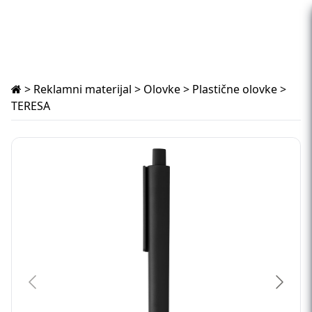
>
Reklamni materijal
>
Olovke
>
Plastične olovke
>
TERESA