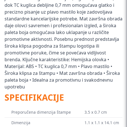
dok TC kuglica debljine 0,7 mm omogućava glatko i
precizno pisanje uz plavo mastilo koje zadovoljava
standardne kancelarijske potrebe. Mat završna obrada
daje olovci savremen i profesionalan izgled, a široka
paleta boja omogućava lako uklapanje u različite
promotivne aktivnosti. Posebnu prednost predstavlja
široka klipsa pogodna za štampu logotipa ili
promotivne poruke, čime se povećava vidljivost
brenda. Ključne karakteristike: Hemijska olovka •
Materijal: ABS • TC kuglica 0,7 mm • Plavo mastilo •
Široka klipsa za štampu • Mat završna obrada • Široka
paleta boja • Idealna za promotivnu i svakodnevnu
upotrebu
SPECIFIKACIJE
Preporučena dimenzija štampe
3.5 x 0.7 cm
Dimenzija
1.1 x 1.1 x 14.1 cm